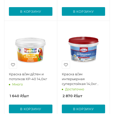
В КОРЗИНУ
В КОРЗИНУ
Краска в/эм д/стен и
Краска в/эм
потолков КР-40 14,0кг
интерьерная
суперстойкая 14,0кг
Много
Д-215
Достаточно
1 640
₽
/шт
2 870
₽
/шт
В КОРЗИНУ
В КОРЗИНУ