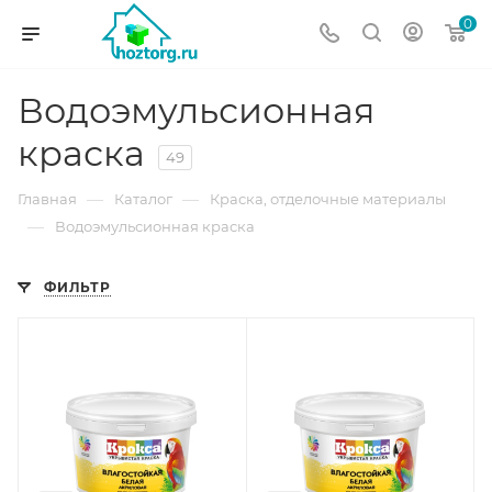
0
Водоэмульсионная
краска
49
—
—
Главная
Каталог
Краска, отделочные материалы
—
Водоэмульсионная краска
ФИЛЬТР