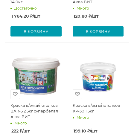
14,0кг
Аква ВИТ
Достаточно
Много
1 764.20
₽
/шт
120.80
₽
/шт
В КОРЗИНУ
В КОРЗИНУ
Краска в/эм д/потолков
Краска в/эм д/потолков
ВАК-5 2,5кг супербелая
КР-30 1,5кг
Аква ВИТ
Много
Много
222
₽
/шт
199.10
₽
/шт