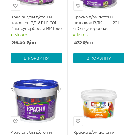
Краска в/эм д/стен и
Краска в/эм д/стен и
потолков ВДКЧ"Н"-201
потолков ВДКЧ"Н"-201
2,5кг супербелая ВИТеко
6,0кг супербелая
ВИТеко
Много
Много
216.40
₽
/шт
432
₽
/шт
В КОРЗИНУ
В КОРЗИНУ
Краска в/эм д/стен и
Краска в/эм д/стен и