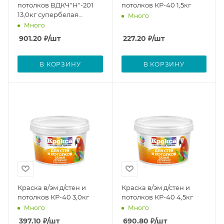
потолков ВДКЧ"Н"-201
потолков КР-40 1,5кг
13,0кг супербелая
Много
ВИТеко
Много
901.20
₽
/шт
227.20
₽
/шт
В КОРЗИНУ
В КОРЗИНУ
Краска в/эм д/стен и
Краска в/эм д/стен и
потолков КР-40 3,0кг
потолков КР-40 4,5кг
Много
Много
397.10
₽
/шт
690.80
₽
/шт