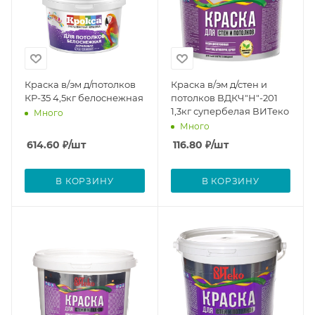
Краска в/эм д/потолков
Краска в/эм д/стен и
КР-35 4,5кг белоснежная
потолков ВДКЧ"Н"-201
1,3кг супербелая ВИТеко
Много
Много
614.60
₽
/шт
116.80
₽
/шт
В КОРЗИНУ
В КОРЗИНУ