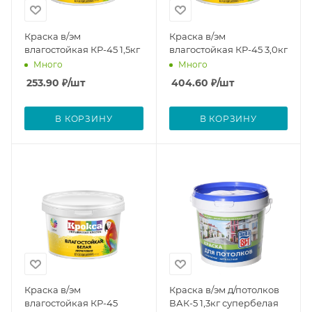
Краска в/эм
Краска в/эм
влагостойкая КР-45 1,5кг
влагостойкая КР-45 3,0кг
Много
Много
253.90
₽
/шт
404.60
₽
/шт
В КОРЗИНУ
В КОРЗИНУ
Краска в/эм
Краска в/эм д/потолков
влагостойкая КР-45
ВАК-5 1,3кг супербелая