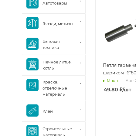
Автотовары
Гвозди, метизы
Бытовая
техника
Печное литье,
Петля гаражна
котлы
шариком 16*8
Много
Арт.:
Краска,
отделочные
49.80
₽
/шт
материалы
Клей
Строительные
материалы