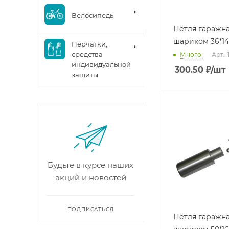
Велосипеды
Петля гаражна
шариком 36*1
Перчатки,
средства
Много
Арт.: 
индивидуальной
300.50
₽
/шт
защиты
Будьте в курсе наших
акций и новостей
ПОДПИСАТЬСЯ
Петля гаражна