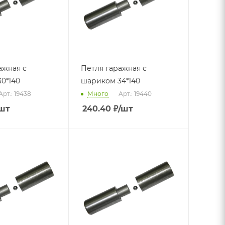
ажная с
Петля гаражная с
0*140
шариком 34*140
Арт.: 19438
Много
Арт.: 19440
шт
240.40
₽
/шт