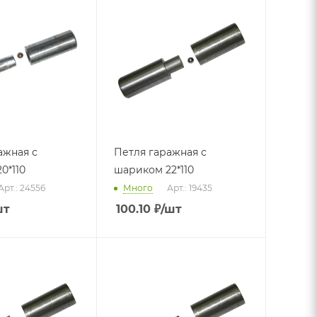
ажная с
Петля гаражная с
0*110
шариком 22*110
Арт.: 24556
Много
Арт.: 19435
шт
100.10
₽
/шт