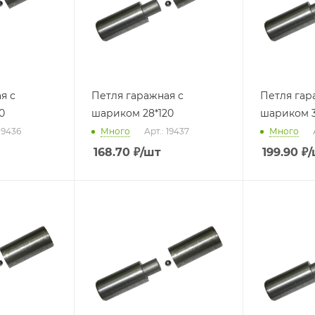
я с
Петля гаражная с
Петля гар
0
шариком 28*120
шариком 3
 19436
Много
Арт.: 19437
Много
168.70
₽
/шт
199.90
₽
/