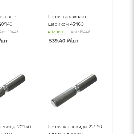
ажная с
Петля гаражная с
0*140
шариком 45*160
Арт.: 19445
Много
Арт.: 19446
/шт
539.40
₽
/шт
левидн. 20*140
Петля каплевидн. 22*160