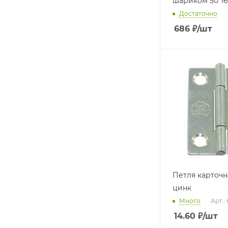
шариком 50*1
Достаточно
686
₽
/шт
Петля карточная 3
цинк
Много
Арт.:
14.60
₽
/шт