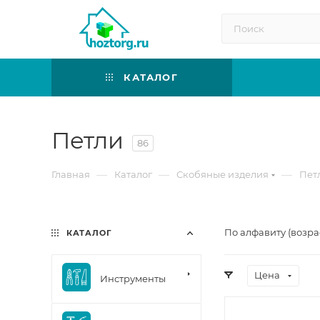
КАТАЛОГ
Петли
86
—
—
—
Главная
Каталог
Скобяные изделия
Пет
По алфавиту (возра
КАТАЛОГ
Цена
Инструменты