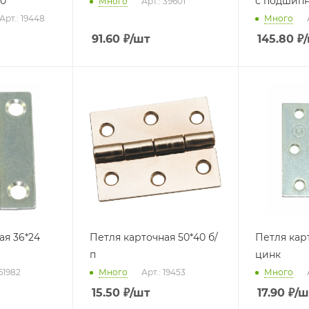
60
с подшип
Много
Арт.: 39601
Арт.: 19448
Много
91.60
₽
/шт
145.80
₽
6*24
Петля карточная 50*40 б/
Петля карточ
п
цинк
 61982
Много
Арт.: 19453
Много
15.50
₽
/шт
17.90
₽
/ш