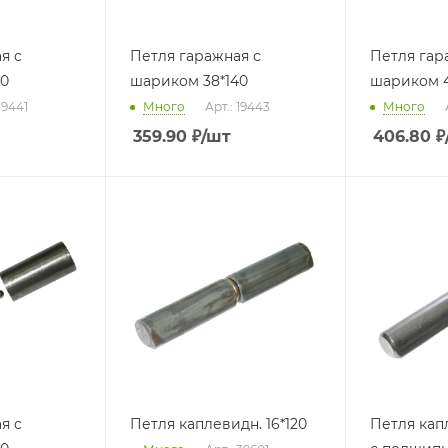
я с
Петля гаражная с
Петля гар
40
шариком 38*140
шариком 4
19441
Много
Арт.: 19443
Много
359.90
₽
/шт
406.80
₽
я с
Петля каплевидн. 16*120
Петля кап