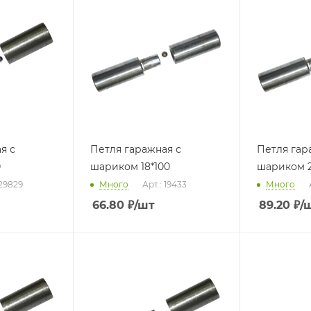
я с
Петля гаражная с
Петля гар
0
шариком 18*100
шариком 2
 29829
Много
Арт.: 19433
Много
66.80
₽
/шт
89.20
₽
/