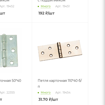
ником
с подшипником
Арт.: 19452
Много
Арт.: 19451
/шт
192
₽
/шт
ная 50*40
Петля карточная 110*40 б/
п
Арт.: 22355
Много
Арт.: 19454
т
31.70
₽
/шт