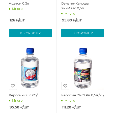
Ацетон 0,5л
Бензин-Калоша
ХимАвто 0,5л
Много
Много
126
₽
/шт
95.80
₽
/шт
В КОРЗИНУ
В КОРЗИНУ
Керосин 0,5л /25/
Керосин ЭКСТРА 0,5л /25/
Много
Много
95.50
₽
/шт
111.20
₽
/шт