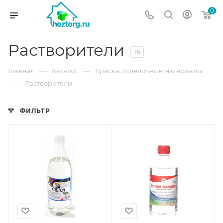
0
Растворители
16
—
—
Главная
Каталог
Краска, отделочные материалы
—
Растворители
ФИЛЬТР