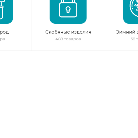
ород
Скобяные изделия
Зимний 
ара
489 товаров
58 