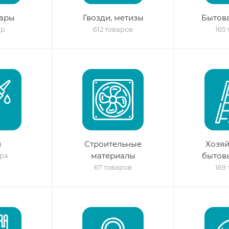
вары
Гвозди, метизы
Бытова
ар
612 товаров
165
й
Строительные
Хозяй
материалы
бытов
ара
67 товаров
169