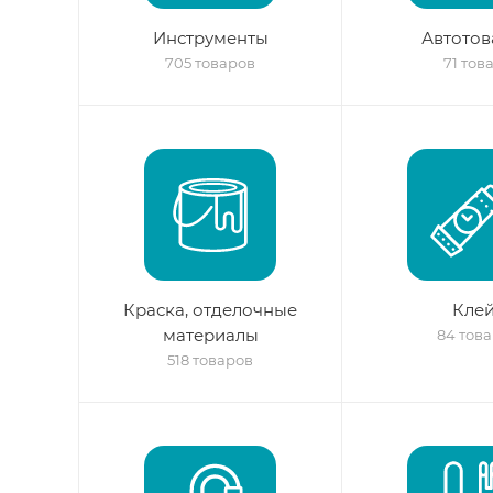
Инструменты
Автото
705 товаров
71 тов
Краска, отделочные
Кле
материалы
84 тов
518 товаров