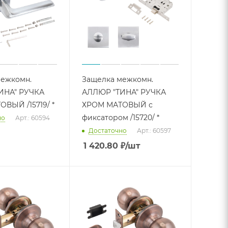
межкомн.
Защелка межкомн.
ИНА" РУЧКА
АЛЛЮР "ТИНА" РУЧКА
ВЫЙ /15719/ *
ХРОМ МАТОВЫЙ с
фиксатором /15720/ *
но
Арт.: 60594
Достаточно
Арт.: 60597
1 420.80
₽
/шт