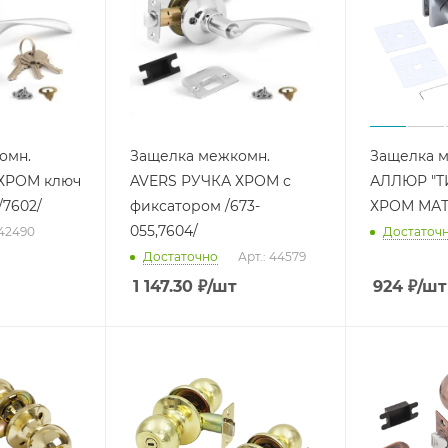
омн.
Защелка межкомн.
Защелка 
ХРОМ ключ
AVERS РУЧКА ХРОМ с
АЛЛЮР "Т
/7602/
фиксатором /673-
ХРОМ МАТО
055,7604/
 42490
Достаточ
Достаточно
Арт.: 44579
1 147.30
₽
/шт
924
₽
/шт