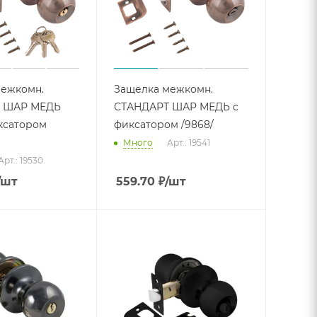
межкомн.
Защелка межкомн.
 ШАР МЕДЬ
СТАНДАРТ ШАР МЕДЬ с
ксатором
фиксатором /9868/
Много
Арт.: 19541
Арт.: 19530
/шт
559.70
₽
/шт