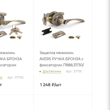
межкомн.
Защелка межкомн.
ЧКА БРОНЗА
AVERS РУЧКА БРОНЗА с
ксатором
фиксатором /7888,31730/
Достаточно
Арт.: 57791
но
Арт.: 57792
т
1 248
₽
/шт