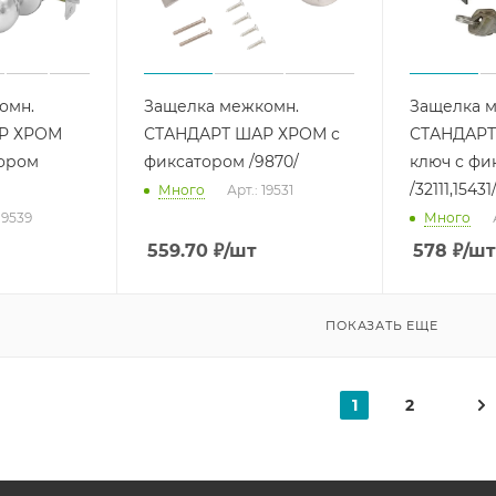
омн.
Защелка межкомн.
Защелка 
Р ХРОМ
СТАНДАРТ ШАР ХРОМ с
СТАНДАРТ
тором
фиксатором /9870/
ключ с фи
/32111,15431
Много
Арт.: 19531
 19539
Много
559.70
₽
/шт
578
₽
/шт
ПОКАЗАТЬ ЕЩЕ
1
2