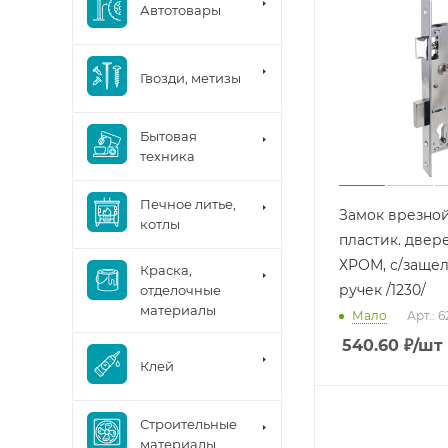
Автотовары
Гвозди, метизы
Бытовая
техника
Печное литье,
Замок врезной
котлы
пластик. две
ХРОМ, с/защел
Краска,
ручек /1230/
отделочные
материалы
Мало
Арт.: 
540.60
₽
/шт
Клей
Строительные
материалы