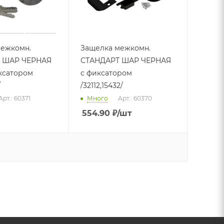
межкомн.
Защелка межкомн.
 ШАР ЧЕРНАЯ
СТАНДАРТ ШАР ЧЕРНАЯ
ксатором
с фиксатором
/
/32112,15432/
Арт.: 60371
Много
Арт.: 60370
554.90
₽
/шт