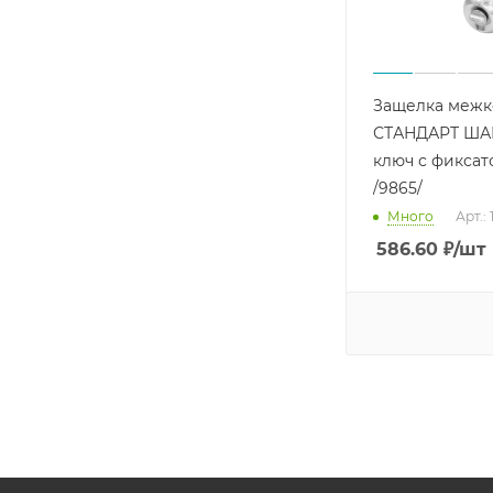
Защелка межк
СТАНДАРТ ША
ключ с фикса
/9865/
Много
Арт.:
586.60
₽
/шт