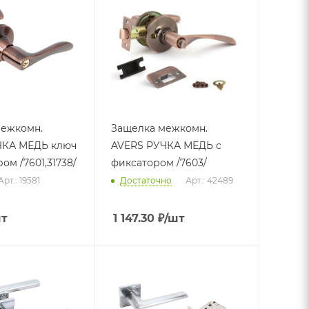
межкомн.
Защелка межкомн.
ЧКА МЕДЬ ключ
AVERS РУЧКА МЕДЬ с
ом /7601,31738/
фиксатором /7603/
Арт.: 19581
Достаточно
Арт.: 42489
шт
1 147.30
₽
/шт