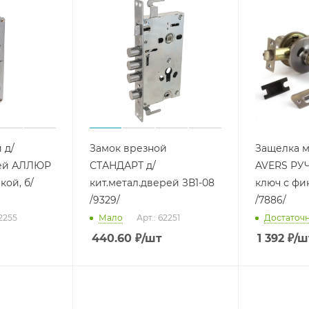
 д/
Замок врезной
Защелка 
рей АЛЛЮР
СТАНДАРТ д/
AVERS РУ
кой, б/
кит.метал.дверей ЗВ1-08
ключ с фи
/9329/
/7886/
62255
Мало
Арт.: 62251
Достаточ
440.60
₽
/шт
1 392
₽
/ш