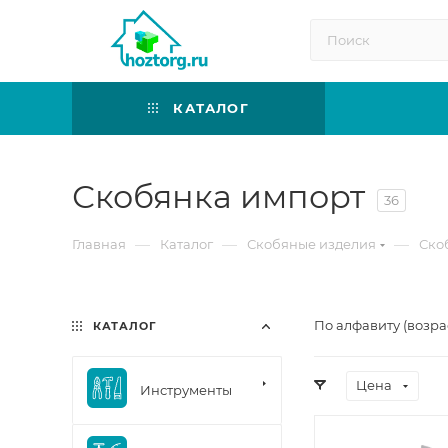
КАТАЛОГ
Скобянка импорт
36
—
—
—
Главная
Каталог
Скобяные изделия
Ско
По алфавиту (возра
КАТАЛОГ
Цена
Инструменты