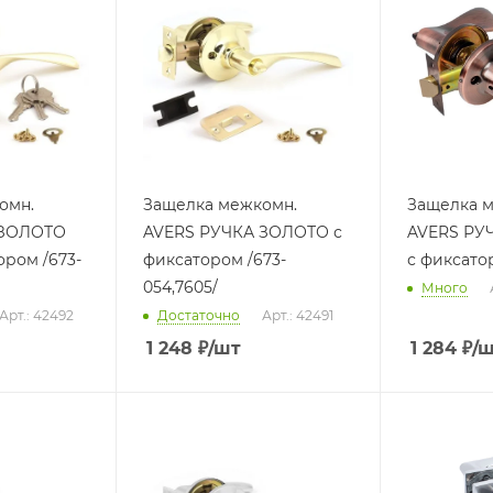
омн.
Защелка межкомн.
Защелка 
 ЗОЛОТО
AVERS РУЧКА ЗОЛОТО с
AVERS РУ
ором /673-
фиксатором /673-
с фиксатор
054,7605/
Много
Арт.: 42492
Достаточно
Арт.: 42491
1 248
₽
/шт
1 284
₽
/