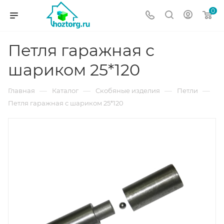
0
Петля гаражная с
шариком 25*120
—
—
—
—
Главная
Каталог
Скобяные изделия
Петли
Петля гаражная с шариком 25*120